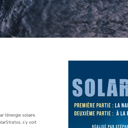
r l’énergie solaire,
larStratos, s’y voit