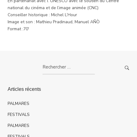
En partenariat avec l’ UNESCO avec le soutien du Centre
national du cinéma et de l’image animée (CNC)
Conseiller historique : Michel L’Hour
Image et son : Mathieu Pradinaud, Manuel AÑÒ
Format :70′
Rechercher:
Articles récents
PALMARES
FESTIVALS
PALMARES
FESTIVALS